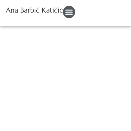
Ana Barbić Katičić